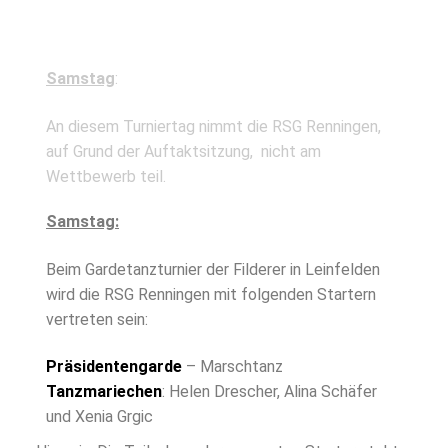
Samstag
:
An diesem Turniertag nimmt die RSG Renningen,
auf Grund der Auftaktsitzung, nicht am
Wettbewerb teil.
Samstag:
Beim Gardetanzturnier der Filderer in Leinfelden
wird die RSG Renningen mit folgenden Startern
vertreten sein:
Präsidentengarde
– Marschtanz
Tanzmariechen
: Helen Drescher, Alina Schäfer
und Xenia Grgic