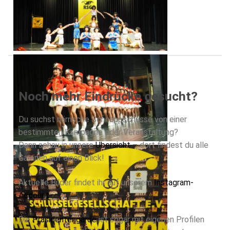
Noch mehr Eindrücke gesucht?
Du suchst närrische Schnappschüsse von einer
bestimmten Kampagne oder Veranstaltung?
Dann schau in unsere
Übersicht
– dort findest du alle
Galerien auf einen Blick!
Aktuelle Bilder findet ihr auf unserem
Instagram-
Account
.
Die
Präsidentengarde
ist sogar mit eigenen Profilen