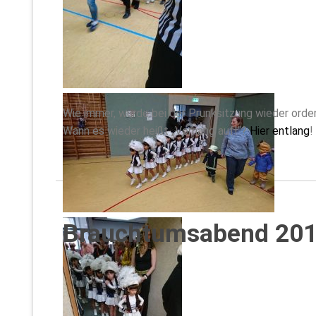
Wie immer, wurde bei der Prunksitzung wieder orden
Wann es wieder heißt „Vorhang auf!“?
Hier entlang
!
Brauchtumsabend 20