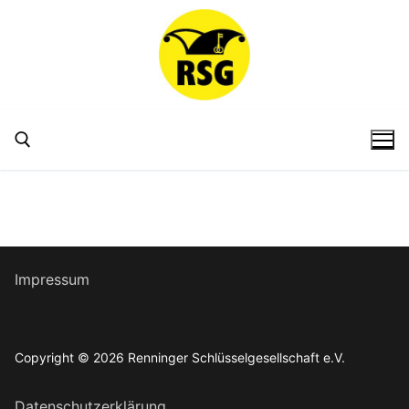
Zum
Inhalt
springen
Suchen nach:
Impressum
Copyright © 2026 Renninger Schlüsselgesellschaft e.V.
Datenschutzerklärung