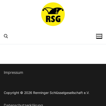
Zum
Inhalt
springen
Suchen nach:
Impressum
Copyright © 2026 Renninger Schlüsselgesellschaft e.V.
Datenschutzerklärung